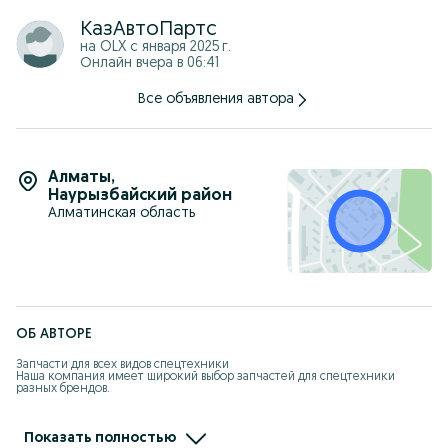
КазАвтоПартс
на OLX с
января 2025 г.
Онлайн вчера в 06:41
Все объявления автора
Алматы
,
Наурызбайский район
Алматинская область
ОБ АВТОРЕ
Запчасти для всех видов спецтехники

Наша компания имеет широкий выбор запчастей для спецтехники 
разных брендов.

У нас вы можете купить запчасти для самосвалов, автокранов, 
погрузчиков, экскаваторов, грейдеров, асфальтоукладчиков, бульдозеров 
и другой строительной и дорожной техники

Показать полностью