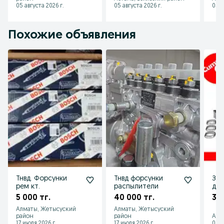
05 августа 2026 г.
05 августа 2026 г.
05 а
Похожие объявления
Тнвд. Форсунки
Тнвд форсунки
Зап
рем кт.
распылители
дви
5 000 тг.
40 000 тг.
30 
Алматы, Жетысуский
Алматы, Жетысуский
район
район
Алм
17 июля 2026 г.
17 июля 2026 г.
05 а