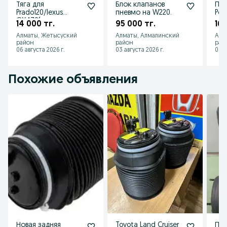
услуги по квалифицированной замене элементов пневмоподвески, с 
Тяга для
Блок клапанов
Пн
гарантией на выполненную работу.

Prado120/lexus
пневмо на W220.
Por
Расширяем партнерскую сеть, приглашаем к сотрудничеству техцентры 
GX470(для датчика
14 000 тг.
95 000 тг.
165
и автомагазины на спец. условиях.

уровня кузова)
Отправляем во все регионы
Алматы, Жетысуский
Алматы, Алмалинский
Алм
район
район
рай
06 августа 2026 г.
03 августа 2026 г.
03 а
Похожие объявления
Новая задняя
Toyota Land Cruiser
Пн