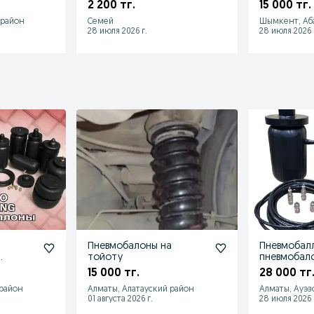
ля
пневморессора
блекстоун
2 200 тг.
15 000 тг.
са
пневмоподушка
 район
Семей
Шымкент, Аб
28 июля 2026 г.
28 июля 2026 
Пневмобалоны на
Пневмобал
тойоту
пневмобал
пневмопод
15 000 тг.
28 000 тг
 район
Алматы, Алатауский район
Алматы, Ауэз
01 августа 2026 г.
28 июля 2026 