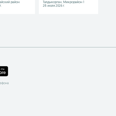
айский район
Талдыкорган, Микрорайон 1
Алматы
г.
28 июля 2026 г.
28 июл
лефона