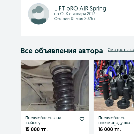
LIFT pRO AIR Spring
на OLX с
января 2017 г.
Онлайн 01 мая 2026 г.
Все объявления автора
Смотреть вс
Пневмобалоны на
Пневмобалон
тойоту
пневмоподушка
пневмобаллоны д
15 000 тг.
16 000 тг.
усиления Клирен