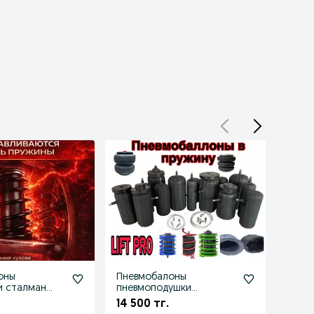
оны
Пневмобалоны
Пнев
и сталман
пневмоподушки
мерс
пневморессора
розн
14 500 тг.
18 50
пневмпро