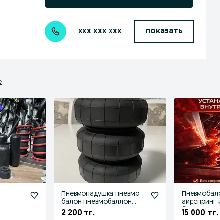
xxx xxx xxx
показать
е
Пневмопадушка пневмо
Пневмобал
балон пневмобаллон
айрспринг 
ля
пневморессора
блекстоун
2 200 тг.
15 000 тг.
са
пневмоподушка