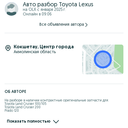
Авто разбор Toyota Lexus
на OLX с
января 2025 г.
Онлайн в 09:06
Все объявления автора
Кокшетау
,
Центр города
Акмолинская область
ОБ АВТОРЕ
На разборе в наличии контрактные оригинальные запчасти для:

Toyota Land Cruiser 100/105

Toyota Land Cruiser 200

Prado 120

Prado 150

Lexus LX 470

Lexus GX 470

Показать полностью