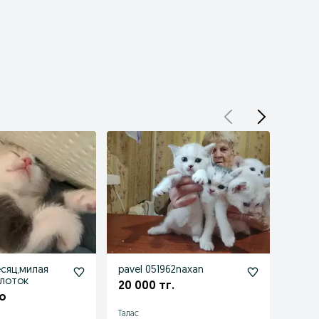
есяц,милая
pavel 051962naxan
Мысы
 лоток
20 000 тг.
Бес
о
Талас
Туркс