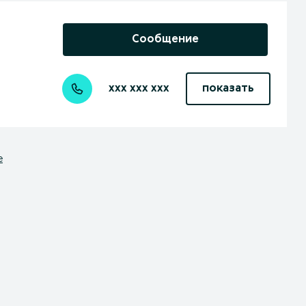
Сообщение
xxx xxx xxx
показать
е