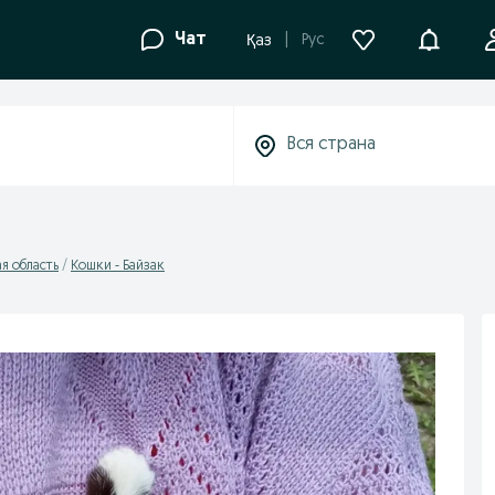
Уведомле
Чат
Рус
Қаз
я область
Кошки - Байзак