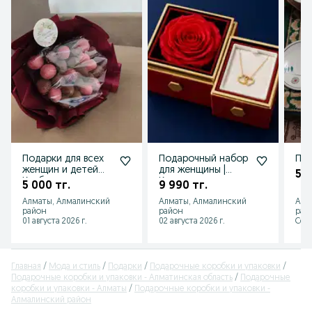
Подарки для всех
Подарочный набор
Под
женщин и детей
для женщины |
5 0
Клубника в
Колье, роза и
5 000 тг.
9 990 тг.
шоколаде
подарочный пакет
Алматы, Алмалинский
Алматы, Алмалинский
Алм
район
район
рай
01 августа 2026 г.
02 августа 2026 г.
Сего
Главная
Мода и стиль
Подарки
Подарочные коробки и упаковки
Подарочные коробки и упаковки - Алматинская область
Подарочные
коробки и упаковки - Алматы
Подарочные коробки и упаковки -
Алмалинский район