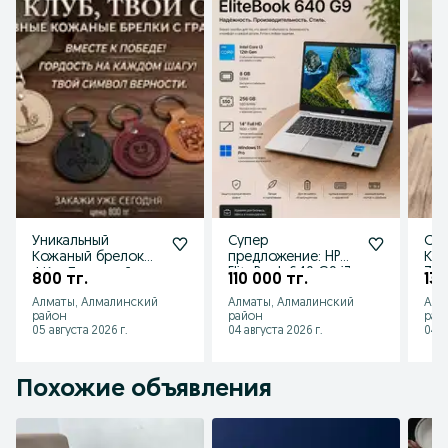
Уникальный
Супер
Отл
Кожаный брелок
предложение: HP
Ком
ФК с Лазерной
EliteBook 640 G9 i3
740
800 тг.
110 000 тг.
135
Гравировкой для
-1215U | 8GB | 256GB
DDR
Алматы, Алмалинский
Алматы, Алмалинский
Алм
ключей.
| 14"
RX5
район
район
рай
05 августа 2026 г.
04 августа 2026 г.
04 а
Похожие объявления