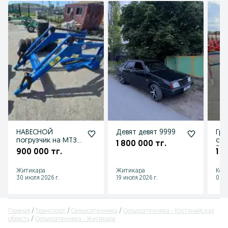
НАВЕСНОЙ
Девят девят 9999
Гра
погрузчик на МТЗ
се
1 800 000 тг.
трактор в городе
ГВ
900 000 тг.
1 1
Житикара
Ро
СУ
Житикара
Житикара
Кос
30 июля 2026 г.
19 июля 2026 г.
07 а
Главная
Транспорт
Сельхозтехника
Сельхозтехника - Костанайская
область
Сельхозтехника - Житикара