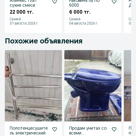
Алинекс глат
Раковина бу по
Ремонт 
сухие смеси
6000
До
пот
22 000 тг.
6 000 тг.
Семей
Семей
Сем
07 августа 2026 г.
04 августа 2026 г.
04 а
Похожие объявления
Полотенцесушите
Продам унитаз со
Продам
ль электрический
всеми
пач