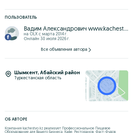
- Аппараты для нарезки фри
- Профессиональные Мясорубки
ПОЛЬЗОВАТЕЛЬ
- Измельчители льда
(Гавайское Мороженное)
Вадим Александрович www.kachestvo.kz
- Фризеры для Мягкого Мороженного
на OLX с
марта 2014 г.
Онлайн 30 июля 2026 г.
- Смеси для Мороженного
Все объявления автора
- Попкорн Аппараты
- Аппараты для производства Корн Годогов
- Аппараты для производства Пончиков
Шымкент
,
Абайский район
Туркестанская область
- Роликовые Грили для Сосисок
- Печи для Пиццы
- Жарочные Шкафы
- Холодильники
- Морозильники
- Коктейль Аппараты "Воронеж"
ОБ АВТОРЕ
- Сиропы для Коктейлей
- Кондиционеры
Компания kachestvo.kz реализует Профессиональное Пищевое 
Оборудование для Вашего Бизнеса, Кафе, Ресторанов, Фаст-Фудов, 