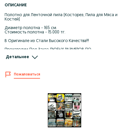
ОПИСАНИЕ
Полотно для Ленточной пила (Косторез, Пила для Мяса и
Костей)
Диаметр полотна - 165 см.
Стоимость полотна - 15.000 тг.
В Оригинале из Стали Высокого Качества!!!
Производим Под Заказ ЛЮБЫХ РАЗМЕРОВ ПО
ИНДИВИДУАЛЬНОМУ ЗАКАЗУ!!!
Детальнее
Так же в Наличии:
Оборудование для Кафе, Ресторанов, Столовых,
Пожаловаться
Кондитерских и.т.д.
- Фритюрницы, для Фри, Чикена, Пончиков, Жареной рыбы
и.т.д
- Тостеры для Шаурмы, Донера, Лаваша и.т.д
- Контактные Плиты для Жарки Стэйков, Котлет и.т.д
- Ленточные Пилы для Мяса
- Планетарные миксеры
- Тестомесы
- Аппараты Сладкой Сахарной Ваты