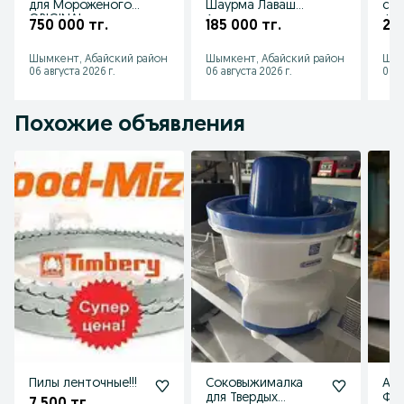
для Мороженого
Шаурма Лаваш
соу
ORIGINAL с
Аппараты в
Фас
750 000 тг.
185 000 тг.
2 5
Гарантией
Ассортименте
Лав
Мороженое
Турция!!! Скидки
Шымкент, Абайский район
Шымкент, Абайский район
Шым
Аппарат
06 августа 2026 г.
06 августа 2026 г.
06 а
Похожие объявления
Пилы ленточные!!!
Соковыжималка
АКЦ
для Твердых
Фр