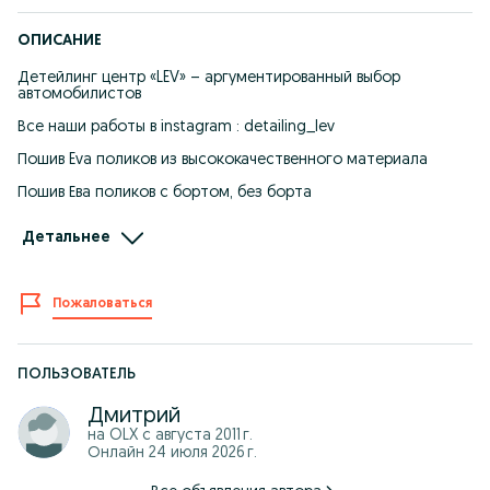
ОПИСАНИЕ
Детейлинг центр «LEV» – аргументированный выбор
автомобилистов
Все наши работы в instagram : detailing_lev
Пошив Eva поликов из высококачественного материала
Пошив Ева поликов с бортом, без борта
Клипсы для Eva поликов, подпяточники
Детальнее
Изготовление Eva поликов в багажник
А также Детейлинг центр «LEV» предлагает услуги:
Пожаловаться
- Бронирование лобовых стекол !
- Антигравийная пленка для кузова и фар !
ПОЛЬЗОВАТЕЛЬ
- Профессиональное тонирование пленками made in U.S.A.!
Дмитрий
- Установка москитных сеток (защита радиатора)!
на OLX с
августа 2011 г.
Онлайн 24 июля 2026 г.
- Тонирование фар!
- Полировка автостекол (устранение царапин и