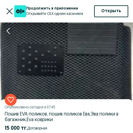
Продолжить в приложении
Открыть
Открывайте OLX одним касанием
Опубликовано
сегодня в 07:45
Пошив EVA поликов, пошив поликов Ева,Эва полики в
багажник,Eva коврики
15 000 тг.
Договорная