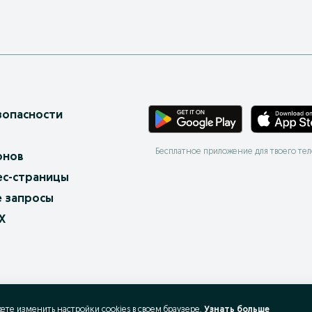
зопасности
Бесплатное приложение для твоего те
онов
ес-страницы
 запросы
X
жете изменить настройки cookies в своeм браузере.
Узнать больше