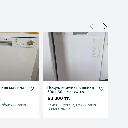
чная машина
Посудомоечная машина
Плсу
60на 60. Состояние
Ханз
хорошее.
.
60 000 тг.
60 0
ызбайский район
Алматы, Бостандыкский район
Алмат
.
14 июля 2026 г.
13 июл