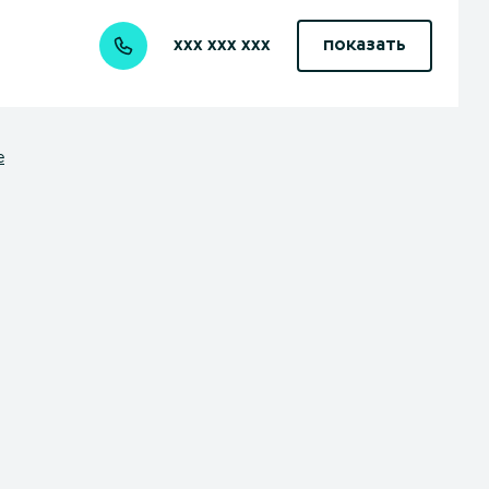
xxx xxx xxx
показать
е