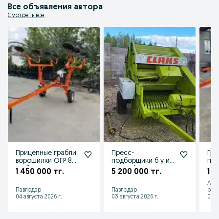
Все объявления автора
Смотреть все
Прицепные грабли
Пресс-
Гра
ворошилки ОГР 8
подборщики б у из
при
ми 9 ти колесные
Европы!
Бел
1 450 000 тг.
5 200 000 тг.
1 4
Россия
кол
Аст
Павлодар
Павлодар
рай
04 августа 2026 г.
03 августа 2026 г.
03 а