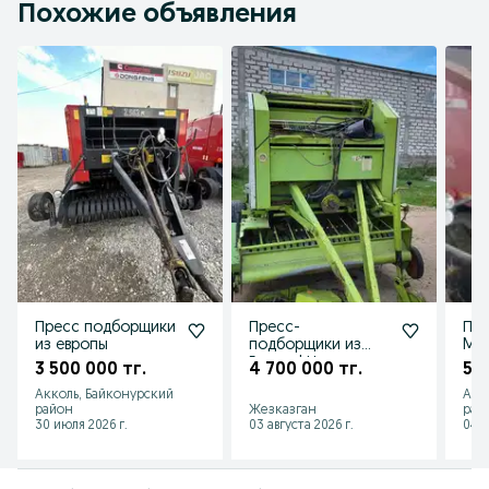
Похожие объявления
Пресс подборщики
Пресс-
Пр
из европы
подборщики из
Met
Европы! Новое
ру
3 500 000 тг.
4 700 000 тг.
5 0
поступление!
Акколь, Байконурский
Аст
район
Жезказган
рай
30 июля 2026 г.
03 августа 2026 г.
04 а