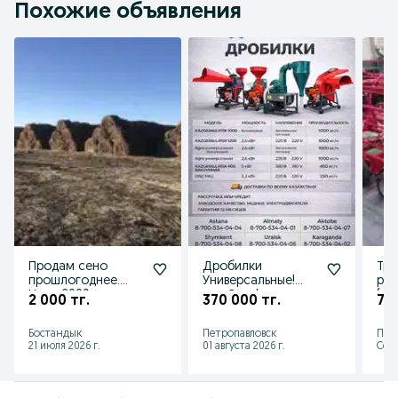
Похожие объявления
Продам сено
Дробилки
Тр
прошлогоднее.
Универсальные!
рул
Цена 2000 тг за
для Сена! для
(ру
2 000 тг.
370 000 тг.
7 8
рулон.
Зерна! с Гарантией
на Год!
Бостандык
Петропавловск
Пет
21 июля 2026 г.
01 августа 2026 г.
Сего