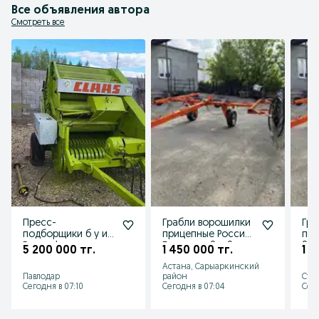
Все объявления автора
Смотреть все
Пресс-
Грабли ворошилки
Гра
подборщики б у из
прицепные Россия
при
Европы!
Белгород 8 и 9
8 к
5 200 000 тг.
1 450 000 тг.
1 5
колес
Астана, Сарыаркинский
Павлодар
район
Сте
Сегодня в 07:10
Сегодня в 07:04
Сего