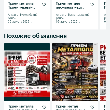
Прием металла.
Прием металл
При
Приём чёрный-
алюминий медь
При
цветной
латун дорого
цве
Алматы, Турксибский
Алматы, Бостандыкский
Алм
район
район
рай
08 августа 2026 г.
08 августа 2026 г.
08 а
Похожие объявления
Прием металла
Прием метал
Пр