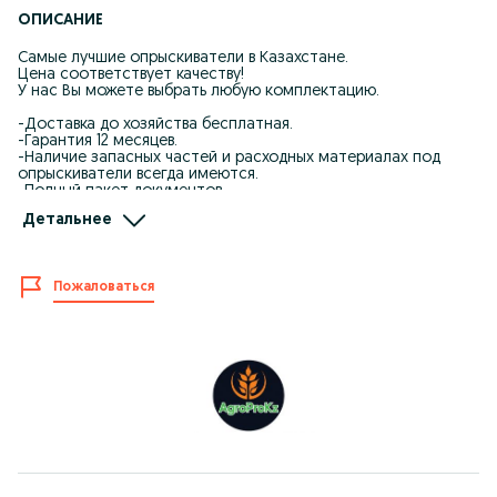
ОПИСАНИЕ
Самые лучшие опрыскиватели в Казахстане.
Цена соответствует качеству!
У нас Вы можете выбрать любую комплектацию.
-Доставка до хозяйства бесплатная.
-Гарантия 12 месяцев.
-Наличие запасных частей и расходных материалах под
опрыскиватели всегда имеются.
-Полный пакет документов.
-Лучшая цена на рынке
Детальнее
Комплектуется штангами с шириной захвата 18, 25, 27 или 30
метров (на выбор заказчика).( 1-форсуночный или же 3-
форсуночный)
Пожаловаться
При агрегатировании с тракторами МТЗ-80, МТЗ-82 насос
устанавливается непосредственно на ВОМ трактора. Для
использования с другими тракторами, необходимы
соответствующие узлы крепления насоса. При
необходимости, опрыскиватель может быть укомплектован
насосом с гидроприводом.
Цена зависит от выбранной Вами комплектации !