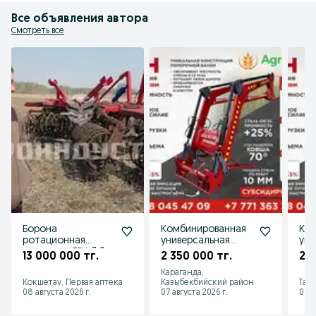
Все объявления автора
Смотреть все
Борона
Комбинированная
Ко
ротационная
универсальная
уни
кольцевая БРК-3,8
навеска на
нав
13 000 000 тг.
2 350 000 тг.
2 3
трактор ТУРС
тра
Караганда,
,КУН-0.8
ТУР
Кокшетау, Первая аптека
Казыбекбийский район
Тай
08 августа 2026 г.
07 августа 2026 г.
07 а