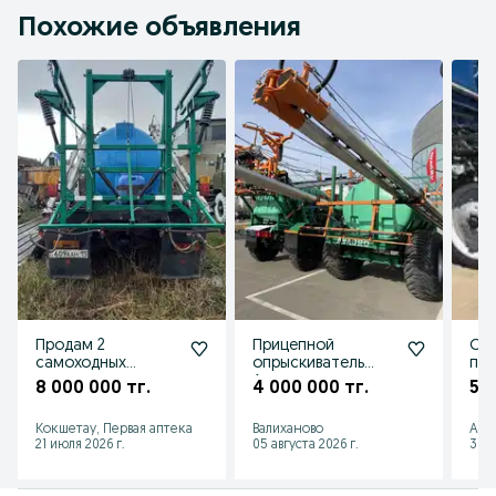
Похожие объявления
Продам 2
Прицепной
Опр
самоходных
опрыскиватель
по
опрыскивателя
Авагро
шт
8 000 000 тг.
4 000 000 тг.
5 0
ОП
Кокшетау, Первая аптека
Валиханово
Алм
21 июля 2026 г.
05 августа 2026 г.
31 и