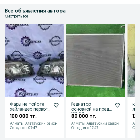
Все объявления автора
Смотреть все
Фары на тойота
Радиатор
кры
хайландер первого
основной на прадо
лек
поколения
150 2.7
пок
100 000 тг.
80 000 тг.
120
рестайлинг
Алматы, Алатауский район
Алматы, Алатауский район
Алм
Сегодня в 07:47
Сегодня в 07:47
Сего