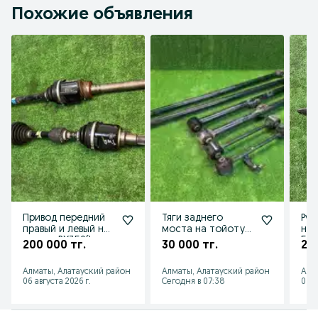
Похожие объявления
Привод передний
Тяги заднего
Рул
правый и левый на
моста на тойоту
на 
лексус RX350(Lexus
прадо
50
200 000 тг.
30 000 тг.
20 
RX350)
Алматы, Алатауский район
Алматы, Алатауский район
Алм
06 августа 2026 г.
Сегодня в 07:38
06 а