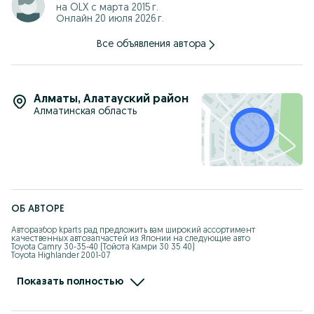
на OLX с
марта 2015 г.
Онлайн 20 июля 2026 г.
Все объявления автора
Алматы
,
Алатауский район
Алматинская область
ОБ АВТОРЕ
Авторазбор kparts рад предложить вам широкий ассортимент 
качественных автозапчастей из Японии на следующие авто

Toyota Camry 30-35-40 (Тойота Камри 30 35 40)

Toyota Highlander 2001-07

Lexus RX330 350 

Lexus GS190

Mercedes Benz W124 W140 W210
Показать полностью