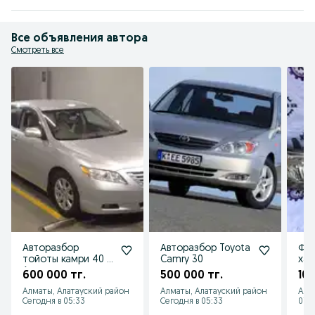
Все объявления автора
Смотреть все
Авторазбор
Авторазбор Toyota
Фар
тойоты камри 40 в
Camry 30
хай
Алматы
пок
600 000 тг.
500 000 тг.
100
рес
Алматы, Алатауский район
Алматы, Алатауский район
Алм
Сегодня в 05:33
Сегодня в 05:33
07 а