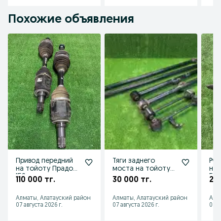
Похожие объявления
Привод передний
Тяги заднего
Рул
на тойоту Прадо
моста на тойоту
на 
150
прадо
50
110 000 тг.
30 000 тг.
20 
Алматы, Алатауский район
Алматы, Алатауский район
Алм
07 августа 2026 г.
07 августа 2026 г.
06 а