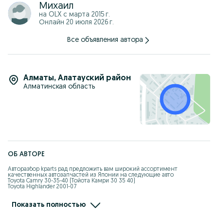
Михаил
на OLX с
марта 2015 г.
Онлайн 20 июля 2026 г.
Все объявления автора
Алматы
,
Алатауский район
Алматинская область
ОБ АВТОРЕ
Авторазбор kparts рад предложить вам широкий ассортимент 
качественных автозапчастей из Японии на следующие авто

Toyota Camry 30-35-40 (Тойота Камри 30 35 40)

Toyota Highlander 2001-07

Lexus RX330 350 

Lexus GS190

Mercedes Benz W124 W140 W210
Показать полностью