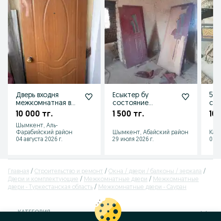
Дверь входня
Есыктер бу
5 д
межкомнатная в
состояние
сте
нормальном
нормальное
10 000 тг.
1 500 тг.
10 
состоянии
Шымкент, Аль-
Фарабийский район
Шымкент, Абайский район
Кап
04 августа 2026 г.
29 июля 2026 г.
07 а
Главная
Строительство и ремонт
Окна / двери / балконы / зеркала
Двери и комплектующие
Межкомнатные двери
Межкомнатные
двери - Туркестанская область
Межкомнатные двери - Сауран
КАТЕГОРИЯ