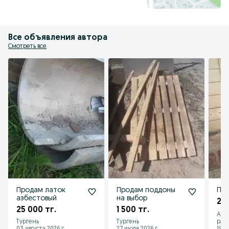
Все объявления автора
Смотреть все
Продам латок
Продам поддоны
азбестовый
на выбор
250
25 000 тг.
1 500 тг.
Алм
Тургень
Тургень
рай