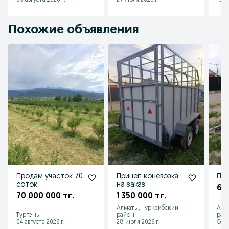
03 августа 2026 г.
27 июля 2026 г.
19 и
Похожие объявления
Продам участок 70
Прицеп коневозка
При
соток
на заказ
62
70 000 000 тг.
1 350 000 тг.
Алматы, Турксибский
Алм
Тургень
район
рай
04 августа 2026 г.
28 июля 2026 г.
Сего