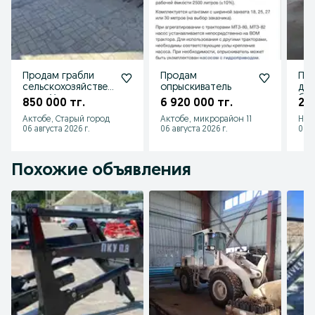
Продам грабли
Продам
Про
сельскохозяйствен
опрыскиватель
дву
ные в Уральске
бр
850 000 тг.
6 920 000 тг.
2 7
Актобе, Старый город
Актобе, микрорайон 11
Нур
06 августа 2026 г.
06 августа 2026 г.
06 а
Похожие объявления