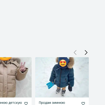
мнюю детскую
Продам зимнюю
Прод