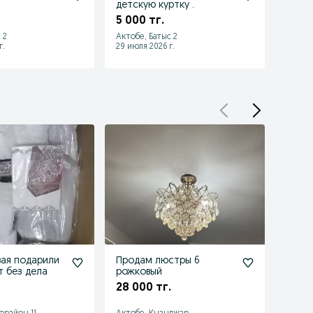
детскую куртку .
для о
5 000 тг.
1 000
 2
Актобе, Батыс 2
Актобе
г.
29 июля 2026 г.
17 июля
ая подарили
Продам люстры 6
Масс
т без дела
рожковый
прод
28 000 тг.
35 0