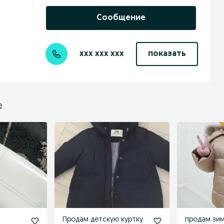
Сообщение
xxx xxx xxx
показать
е
Продам детскую куртку
продам зи