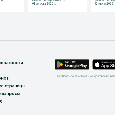
11
Актобе, микрорайон 5
Актобе, микр
01 августа 2026 г.
12 июля 2026 г
зопасности
Бесплатное приложение для твоего те
онов
ес-страницы
 запросы
X