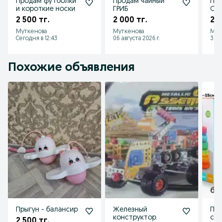
Продам футболки
Продам чайный
Про
и короткие носки
ГРИБ
СС
2 500 тг.
2 000 тг.
250
Муткенова
Муткенова
Мут
Сегодня в 12:43
06 августа 2026 г.
30 и
Похожие объявления
Прыгун - балансир
Железный
Пи
конструктор.
спи
2 500 тг.