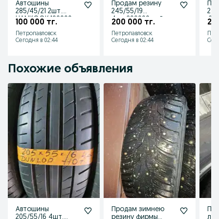
Автошины
Продам резину
Про
285/45/21 2шт.
245/55/19
275
HANKOOK.100000тг
4шт.200000тг. В
.25
100 000 тг.
200 000 тг.
250
.В отличном
отличном
от
Петропавловск
Петропавловск
Пет
состоянии.
состоянии
сос
Сегодня в 02:44
Сегодня в 02:44
Сего
Похожие объявления
Автошины
Продам зимнею
Про
205/55/16 4шт.
резину фирмы
лет