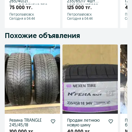
265/40/21
235/65/17 4шт.
175
2шт.GOODYEAR.750
MICHELIN 125000.
2шт
75 000 тг.
125 000 тг.
40
00тг. В отличном
000
Петропавловск
Петропавловск
Пет
состоянии.
Сегодня в 04:44
Сегодня в 04:44
Сего
Похожие объявления
Резина TRIANGLE
Продам летнюю
Пр
245/45/18
новую шину
бы