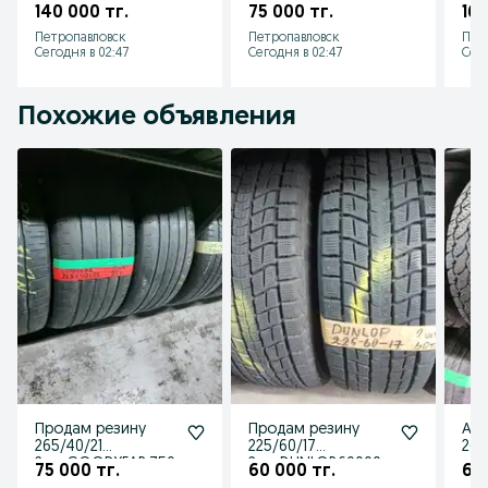
4шт.PIRELLI.140000тг
HANKOOK.75000тг.
4шт
140 000 тг.
75 000 тг.
160
.
. В отличном
хор
Петропавловск
Петропавловск
Пет
состоян
Сегодня в 02:47
Сегодня в 02:47
Сего
Похожие объявления
Продам резину
Продам резину
Ав
265/40/21
225/60/17
265
2шт.GOODYEAR.750
2шт.DUNLOP.60000т
шт.
75 000 тг.
60 000 тг.
65 
00тг. В отличном
г. В отличном
г. 