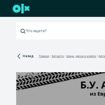
Перейти к нижнему колонтитулу
Назад
Главная
Запчасти
Шины, диски и колёса
Авт