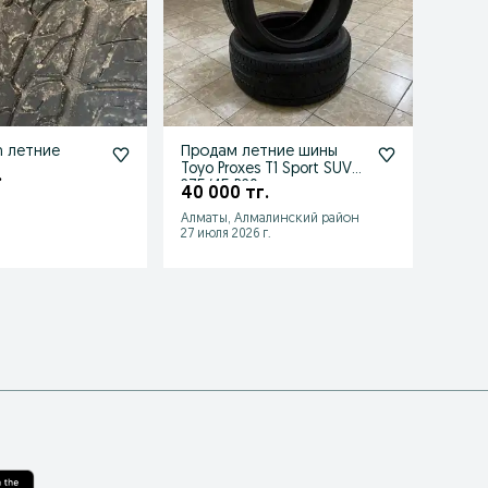
 летние
Продам летние шины
Авто
Toyo Proxes T1 Sport SUV
4шт.M
.
275/45 R20
отли
40 000 тг.
200 
Алматы, Алмалинский район
Петро
.
27 июля 2026 г.
06 авгу