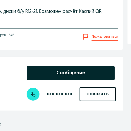
, диски б/у R12-21. Возможен расчёт Каспий QR,
ов: 1646
Пожаловаться
Сообщение
xxx xxx xxx
показать
е