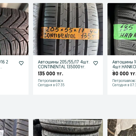
16 2
Автошины 205/55/17 4шт.
Автошины 1
CONTINENTAL 135000тг.
4шт.HANKO
ном
В отличном
135 000 тг.
80 000 тг
Петропавловск
Петропавловс
Сегодня в 07:35
Сегодня в 07: