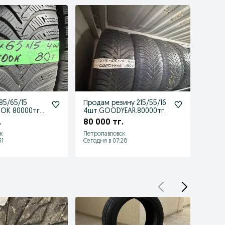
85/65/15
Продам резину 215/55/16
Диски
OK 80000тг.
4шт.GOODYEAR.80000тг.
5*114.
 состоянии.
.
80 000 тг.
90 0
к
Петропавловск
Петро
31
Сегодня в 07:28
Сегодн