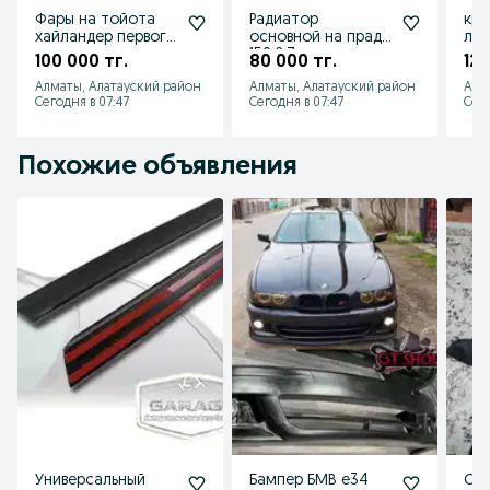
Фары на тойота
Радиатор
кры
хайландер первого
основной на прадо
лек
поколения
150 2.7
пок
100 000 тг.
80 000 тг.
120
рестайлинг
Алматы, Алатауский район
Алматы, Алатауский район
Алм
Сегодня в 07:47
Сегодня в 07:47
Сего
Похожие объявления
Универсальный
Бампер БМВ е34
Спо