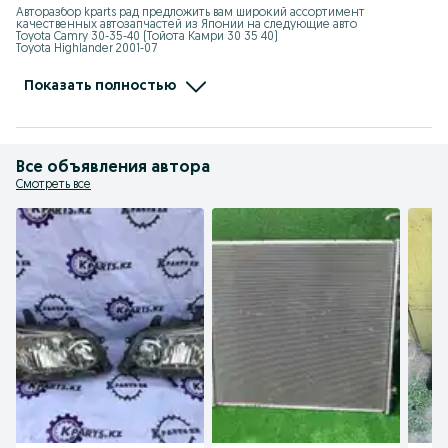
Авторазбор kparts рад предложить вам широкий ассортимент 
качественных автозапчастей из Японии на следующие авто

Toyota Camry 30-35-40 (Тойота Камри 30 35 40)

Toyota Highlander 2001-07

Lexus RX330 350 

Lexus GS190

Mercedes Benz W124 W140 W210
Показать полностью
Все объявления автора
Смотреть все