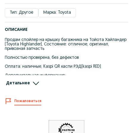
Тип: Другое
Марка: Toyota
ОПИСАНИЕ
Продам спойлер на крышку багажника на Тойота Хайландер
(Toyota Highlander), Состояние: отличное, оригинал,
привозная запчасть
Полностью проверена, без дефектов
Оплата: наличные, Kaspi QR каспи РЭД(kaspi RED)
Дополнительная информация:
• Снята с авто в Японии
Детальнее
• Гарантия на проверку 3 дня
• Фото реальные!
Почему стоит купить у нас?
Только проверенные автозапчасти с гарантией качества
Пожаловаться
Доставка по всему Казахстану через курьерские службы,
транспортные компании, фуры, автобусы
Выгодные цены, без посредников!
Оперативный ответ и консультация
Доставка и самовывоз:
Самовывоз: г Алматы, ул Карпатская 16 «Б» гараж 128
Доставка по городу через Яндекс или индрайвер