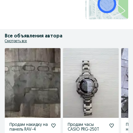
Все объявления автора
Смотреть все
Продам накидку на
Продам часы
Про
панель RAV-4
CASIO PRG-250T
на 