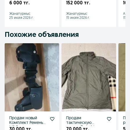
6 000 тг.
152 000 тг.
10 
Жанатурмыс
Жанатурмыс
Акт
25 июля 2026 г.
15 июля 2026 г.
15 и
Похожие объявления
Продам новый
Продам
Пр
Комплект Ремень
тактическую
руб
МВД
куртку Carinthia
так
30 000 тг.
70 000 тг.
55 