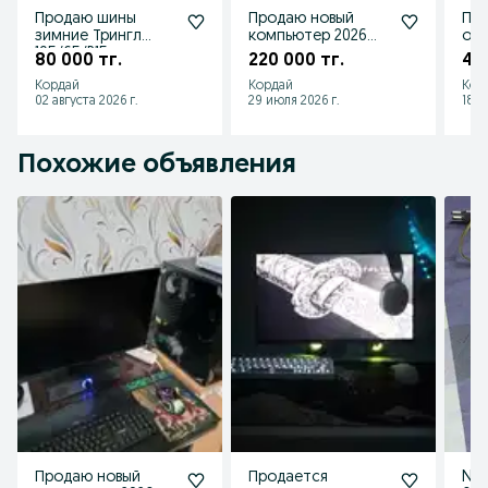
Продаю шины
Продаю новый
Про
зимние Трингл
компьютер 2026
одн
195/65/R15 прошли
года
мат
80 000 тг.
220 000 тг.
40
1 зиму, состояние
хо
Кордай
Кордай
Кор
отличное
со
02 августа 2026 г.
29 июля 2026 г.
18 и
Похожие объявления
Продаю новый
Продается
NVI