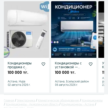
Кондиционеры
Кондиционеры с
Уст
продажа с
установкой —
Ко
установкой по
прохлада уже
раз
100 000 тг.
100 000 тг.
115
низкой цене
сегодня
в н
Аст
Астана, Нура
Астана, Есильский район
рай
02 августа 2026 г.
06 августа 2026 г.
22 и
Главная
Электроника
Климатическое оборудование
Кондиционеры
Кондиционеры - Акмолинская область
Кондиционеры - Астана