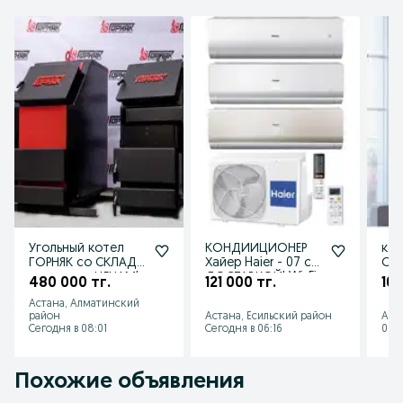
Угольный котел
КОНДИИЦИОНЕР
ко
ГОРНЯК со СКЛАДА
Хайер Haier - 07 с
Оте
по низким ЦЕНАМ!
ДОСТАВКОЙ! Wi-Fi
дос
480 000 тг.
121 000 тг.
102
управлением!
Астана, Алматинский
район
Астана, Есильский район
Аст
Сегодня в 08:01
Сегодня в 06:16
06 а
Похожие объявления