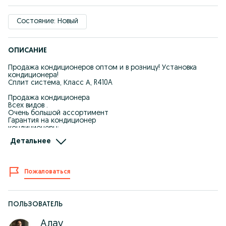
Состояние: Новый
ОПИСАНИЕ
Продажа кондиционеров оптом и в розницу! Установка
кондиционера!
Сплит система, Класс А, R410A
Продажа кондиционера
Всех видов .
Очень большой ассортимент
Гарантия на кондиционер
кондиционеры:
Способ оплаты:
Детальнее
Наличный расчет
Без наличный расчет
А так же есть рассрочка через Каспий
Есть мастера по установке кондиционера, на работу 2 года
Пожаловаться
гарантии.
ПОЛЬЗОВАТЕЛЬ
Алау