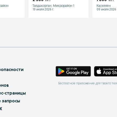
газоблок.и
 район
Талдыкорган, Микрорайон 1
Каскелен
другое
19 июля 2026 г.
09 июля 2026 
зопасности
Бесплатное приложение для твоего те
онов
ес-страницы
 запросы
X