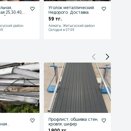
льная,
Уголок металлический.
Закла
я 25,30,40,50
Недорого. Доставка.
гнути
 рубим по
заказ
59 тг.
35 тг
№1!
ысуский район
Алматы, Жетысуский район
Алмат
09
Сегодня в 07:09
Сегодн
Профлист, обшивка стен,
Профн
нная
кровля, шифер
5 500
ая для
1 900 тг.