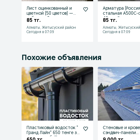
Лист оцинкованный и
Арматура (Россия
цветной (50 цветов) —
стальная А500С-о
рубим до 3 м, цена
40 мм.Доставим 
85 тг.
85 тг.
выгодная!
заказа!
Алматы, Жетысуский район
Алматы, Жетысуский
Сегодня в 07:09
Сегодня в 07:09
Похожие объявления
Пластиковый водосток "
Стеновые и кров
Гранд Лайн" 650 тенге за
сэндвич-панели
метр желоба!!!
напрямую с завод
650 тг.
9 000 тг.