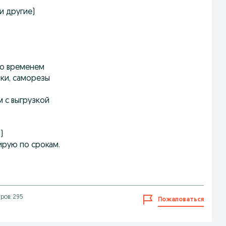
 и другие)
 со временем
лки, саморезы
 с выгрузкой
)
ирую по срокам.
ров: 295
Пожаловаться