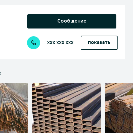
Сообщение
xxx xxx xxx
показать
е