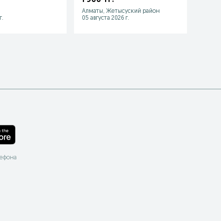
 прочем
Алматы, Жетысуский район
Алмат
г.
05 августа 2026 г.
03 авгу
лефона