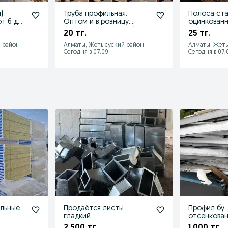
)
Труба профильная.
Полоса ста
т 6 до
Оптом и в розницу.
оцинкованна
в день
Недорого. Доставка!
мм. Так же
20 тг.
25 тг.
размеру!
 район
Алматы, Жетысуский район
Алматы, Жет
Сегодня в 07:09
Сегодня в 07:
ельные
Продаётся листы
Профил бу
гладкий
отсенкова
а.
сесмастоик
2 500 тг.
1 000 тг.