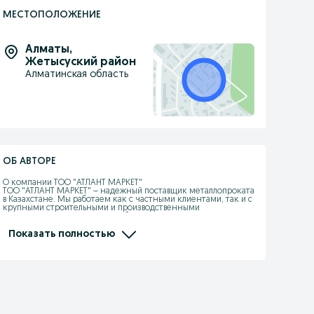
МЕСТОПОЛОЖЕНИЕ
Алматы
,
Жетысуский район
Алматинская область
ОБ АВТОРЕ
О компании ТОО "АТЛАНТ МАРКЕТ"

ТОО "АТЛАНТ МАРКЕТ" – надежный поставщик металлопроката 
в Казахстане. Мы работаем как с частными клиентами, так и с 
крупными строительными и производственными 
предприятиями. Наша цель – обеспечить качественным 
металлом по выгодным ценам, предлагая широкий 
ассортимент и удобные условия сотрудничества.

Показать полностью
Почему выбирают нас?

✔ Прямые поставки из России – работаем без посредников, 
поэтому предлагаем лучшие цены на рынке.

✔ Большой ассортимент – в наличии профильные и круглые 
трубы, арматура, швеллеры, двутавровые балки, уголки, 
листовой металл, сетка рабица и многое другое.

✔ Гарантия качества – вся продукция соответствует ГОСТ и 
проходит строгий контроль.
