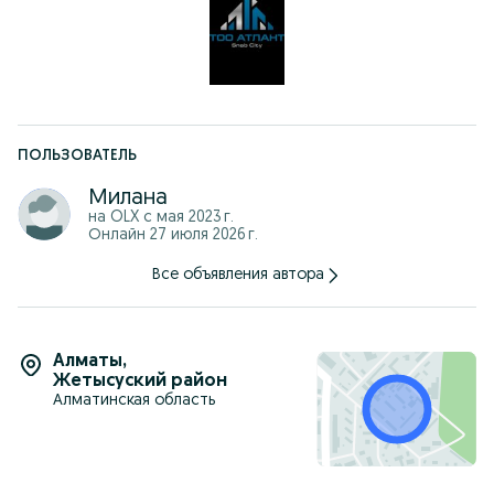
– Самые выгодные цены по городу
– Доставка по Алматы и области — своим транспортом
– По Казахстану — логистическими компаниями
– Оплата: Kaspi, безналичный расчёт, наличные
Адрес: проспект Рыскулова 94А (уг. Аэродромной)
Звоните — подберу цвет, гофру и рассчитаю под ваш проект.
Жду звонка — Милана!
ПОЛЬЗОВАТЕЛЬ
Милана
на OLX с
мая 2023 г.
Онлайн 27 июля 2026 г.
Все объявления автора
Алматы
,
Жетысуский район
Алматинская область