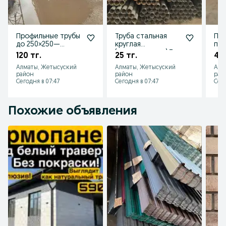
Профильные трубы
Труба стальная
Про
до 250×250—
круглая
про
квадратные и
(тонкостенная).То
— о
120 тг.
25 тг.
45 
прямоугольные!
лщина от 15х1,8 до
до
Алматы, Жетысуский
Алматы, Жетысуский
Алм
Любые размеры!
108х2,5 мм!
ман
район
район
рай
Сегодня в 07:47
Сегодня в 07:47
Сего
Похожие объявления