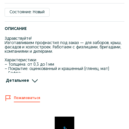
Состояние: Новый
ОПИСАНИЕ
Здравствуйте!
Изготавливаем профнастил под заказ — для заборов, крыш,
фасадов и хозпостроек. Работаем с физлицами, бригадами,
компаниями и дилерами.
Характеристики
– Толщина: от 0,3 до 1 мм
– Покрытие: оцинкованный и крашенный (глянец, мат)
– Гофра:
С8, С10, С16, С44 — стеновой
Детальнее
НС21, НС35, НС44 — универсальный
Н60, Н75, Н114 — несущий
– Длина: изготавливаем под заказ до 12 м
– Цвета: более 50 оттенков (в т.ч. RAL 70**********6005,
Пожаловаться
3005)
– Производство: Россия и Караганда
– Срок изготовления: до 3 рабочих дней
Почему заказывают у нас?
– Не ржавеет, не выгорает, срок службы более 50 лет
– В наличии все комплектующие: коньки, уголки, саморезы