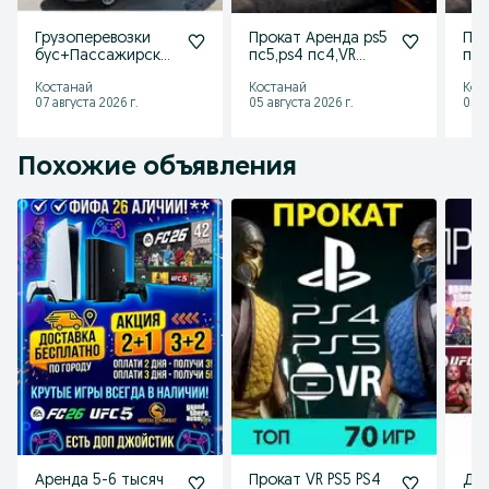
THE QUARRY (ужастик на двоих)
REANIMAL (хоррор на двоих)
Грузоперевозки
Прокат Аренда ps5
ПРО
бус+Пассажирски
пс5,ps4 пс4,VR
пс5
Возможно аренда с телевизором 32 и 43 дюйма
е
шлем
шл
Звоните или пишите на вотсап.
Костанай
Костанай
Кос
07 августа 2026 г.
05 августа 2026 г.
05 а
Похожие объявления
Аренда 5-6 тысяч
Прокат VR PS5 PS4
Дос