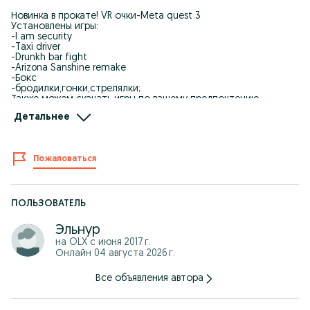
Новинка в прокате! VR очки-Meta quest 3
Установлены игры:
-I am security
-Taxi driver
-Drunkh bar fight
-Arizona Sanshine remake
-Бокс
-бродилки,гонки,стрелялки;
Также можем скачать игры по вашему предпочтению.
Детальнее
Игры на ps4:
FIFA25
UFC4
UFC3
Пожаловаться
GTA5
MORTAL KOMBAT 11
Minecraft
CALL OF DUTY BLACK OPS COLD WAR
V-RALLY (гонка)
ПОЛЬЗОВАТЕЛЬ
Battlefield
Need for speed
Эльнур
на OLX с
июня 2017 г.
Игры на ps5:
Онлайн 04 августа 2026 г.
FIFA26
FIFA25
NBA24
Все объявления автора
NHL24
UFC4
UFC5