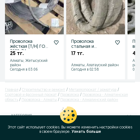
Проволока
Проволока
Про
жёсткая (Т/Н) ГОСТ
стальная и
вяз
3282-74 —
оцинкованная,
оци
25 тг.
17 тг.
45 
стальная,
жёсткая и мягкая в
дос
Алматы, Жетысуский
Алм
оцинкованная и
бухтах!
объ
район
Алматы, Алатауский район
рай
ПВХ!
Сегодня в 03:06
Сегодня в 02:58
01 а
Главная
Строительство и ремонт
Металлопрокат / арматура
Сортовой и фасонный прокат
Проволока
Проволока - Алматинская
область
Проволока - Алматы
Проволока - Алмалинский район
КАТЕГОРИЯ
Этот сайт использует cookies. Вы можете изменить настройки cookies
ID:
395287637
в своeм браузере.
Узнать больше
Просмотров: 235