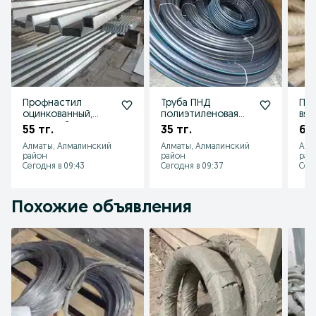
Профнастил
Труба ПНД
Про
оцинкованный,
полиэтиленовая
вяз
крашеный,
водопроводная,
оци
55 тг.
35 тг.
65 
профлист для
техническая — от
ста
Алматы, Алмалинский
Алматы, Алмалинский
Алм
крыши и забора
производителя
для
район
район
рай
ар
Сегодня в 09:43
Сегодня в 09:37
Сего
Похожие объявления