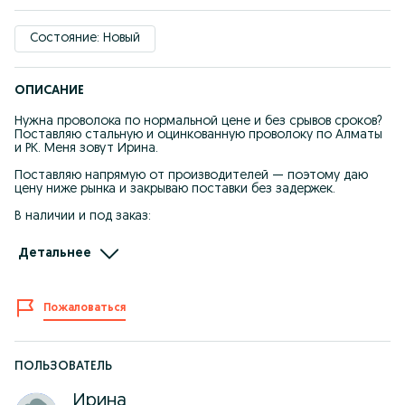
Состояние: Новый
ОПИСАНИЕ
Нужна проволока по нормальной цене и без срывов сроков?
Поставляю стальную и оцинкованную проволоку по Алматы
и РК. Меня зовут Ирина.
Поставляю напрямую от производителей — поэтому даю
цену ниже рынка и закрываю поставки без задержек.
В наличии и под заказ:
– Проволока термически обработанная (мягкая)
Детальнее
– Проволока термически необработанная (жёсткая)
– Стальная и оцинкованная
Технические характеристики:
Пожаловаться
– Диаметр: от 1,2 до 6 мм
– Бухты: 50 / 100 / 700 кг
Подойдёт вам для:
– Обвязки арматуры
ПОЛЬЗОВАТЕЛЬ
– Производства изделий
– Строительных работ
Ирина