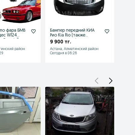
ло фара БМВ
Бампер передний КИА
Бамп
дес W124
Рио Kia Rio (также
Мерсе
н Гольф 3.
подкрылок, фара,
также
9 900 тг.
39 0
решетка)
др
тинский район
Астана, Алматинский район
Астан
29
Сегодня в 08:28
Сегодн