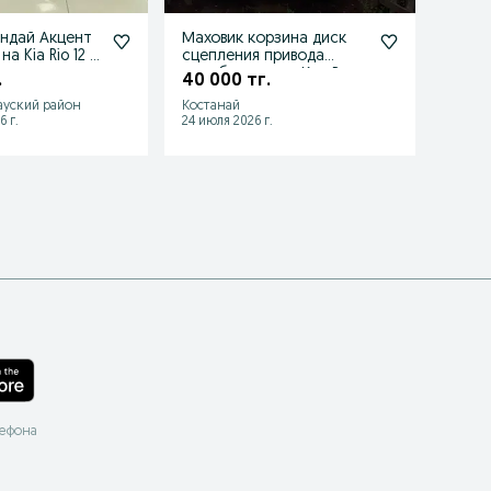
ендай Акцент
Маховик корзина диск
Крыл
на Kia Rio 12 /
сцепления привода
капот
коробка кулиса Киа Рио
фара 
.
40 000 тг.
75 0
RIO 12
ауский район
Костанай
Алматы
6 г.
24 июля 2026 г.
05 авгу
лефона