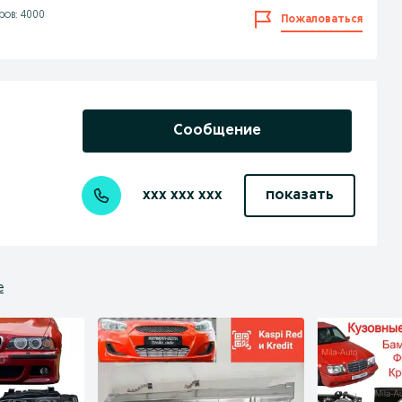
ов: 4000
Пожаловаться
Сообщение
xxx xxx xxx
показать
е