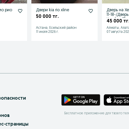
Двери kia rio xline
Дверь на Х
11-18-/Дверь 
50 000 тг.
Киа Рио 15
45 000 тг
Астана, Есильский район
Алматы, Алат
11 июля 2026 г.
07 августа 202
зопасности
Бесплатное приложение для твоего те
онов
ес-страницы