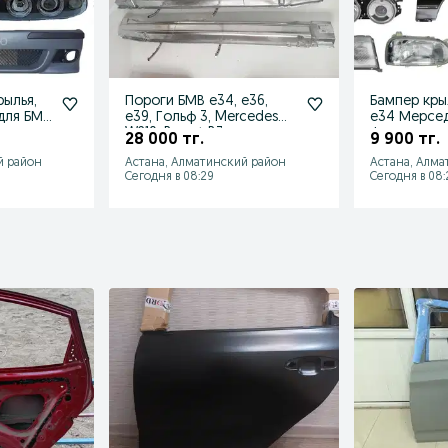
рылья,
Пороги БМВ е34, е36,
Бампер кры
для БМВ
е39, Гольф 3, Mercedes
е34 Мерсе
W210, Passat B3
Фольксваге
28 000 тг.
9 900 тг.
Новое
й район
Астана, Алматинский район
Астана, Алма
Сегодня в 08:29
Сегодня в 08: