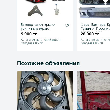
Бампер капот крыло
Фары, Бампера, К
усилитель экран
Туманки, Пороги 
телевизор крепление
Е39 (Е34, Е36)
9 900 тг.
28 000 тг.
JAC J7 Джек Джи
Астана, Алматинский район
Астана, Алматински
Сегодня в 08:32
Сегодня в 08:30
Похожие объявления