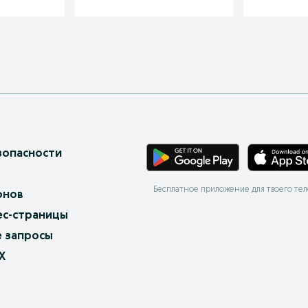
зопасности
Бесплатное приложение для твоего те
онов
ес-страницы
 запросы
X