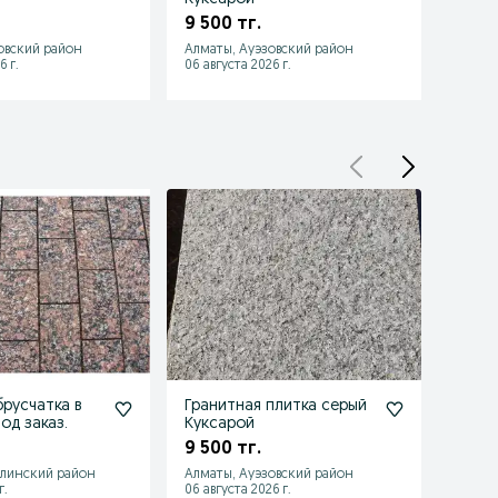
горяч
9 500 тг.
5 500
овский район
Алматы, Ауэзовский район
Алматы
6 г.
06 августа 2026 г.
06 авгу
брусчатка в
Гранитная плитка серый
Грани
од заказ.
Куксарой
брусч
6000
9 500 тг.
6 00
алинский район
Алматы, Ауэзовский район
Алматы
г.
06 августа 2026 г.
06 авгу