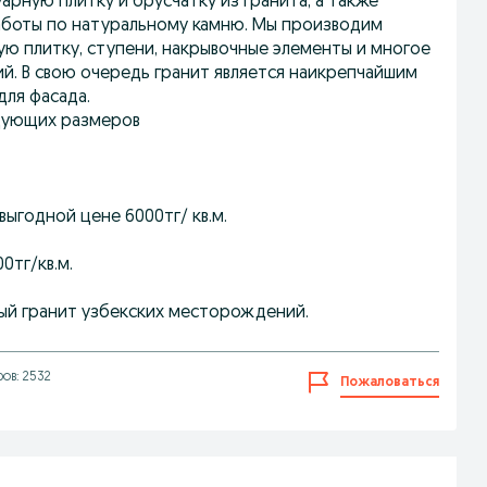
рную плитку и брусчатку из гранита, а также
аботы по натуральному камню. Мы производим
ю плитку, ступени, накрывочные элементы и многое
й. В свою очередь гранит является наикрепчайшим
для фасада.
едующих размеров
выгодной цене 6000тг/ кв.м.
00тг/кв.м.
рый гранит узбекских месторождений.
ов: 2532
Пожаловаться