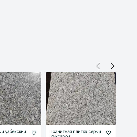
ый узбекский
Гранитная плитка серый
Акция
Куксарой
грани