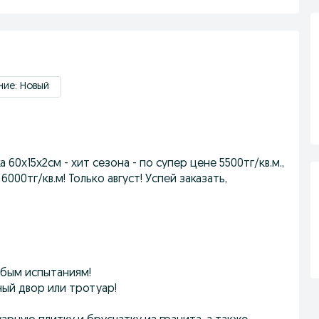
ние: Новый
0х15х2см - хит сезона - по супер цене 5500тг/кв.м.,
000тг/кв.м! Только август! Успей заказать,
юбым испытаниям!
ый двор или тротуар!