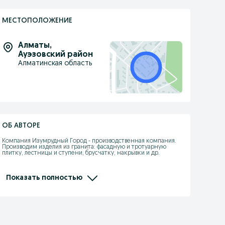
МЕСТОПОЛОЖЕНИЕ
Алматы
,
Ауэзовский район
Алматинская область
ОБ АВТОРЕ
Компания Изумрудный Город - производственная компания. 
Производим изделия из гранита: фасадную и тротуарную 
плитку, лестницы и ступени, брусчатку, накрывки и др.

Предлагаем широкий ассортимент гранита.

Компания Изумрудный Город предоставляет услуги по 
Показать полностью
обработке камня: распил, обжиг (термообработка), полировка, 
реставрация и др.