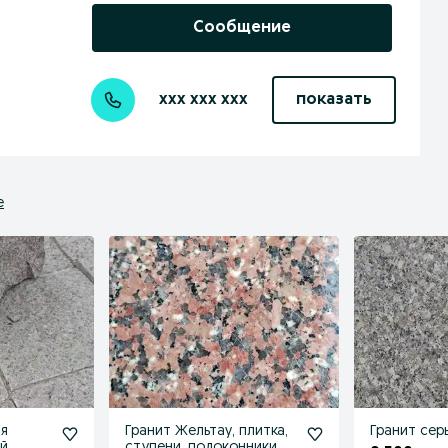
Сообщение
xxx xxx xxx
показать
е
ая
Гранит Жельтау, плитка,
Гранит сер
ий
ступени, подоконники