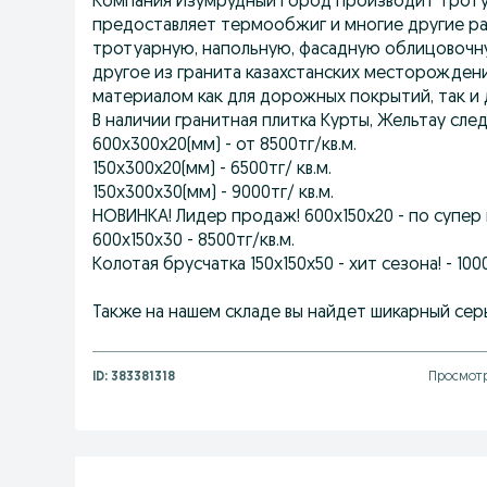
Компания Изумрудный Город производит тротуа
предоставляет термообжиг и многие другие р
тротуарную, напольную, фасадную облицовочну
другое из гранита казахстанских месторождени
материалом как для дорожных покрытий, так и 
В наличии гранитная плитка Курты, Жельтау сл
600x300x20(мм) - от 8500тг/кв.м.
150x300x20(мм) - 6500тг/ кв.м.
150x300x30(мм) - 9000тг/ кв.м.
НОВИНКА! Лидер продаж! 600x150x20 - по супер 
600x150x30 - 8500тг/кв.м.
Колотая брусчатка 150х150х50 - хит сезона! - 100
Также на нашем складе вы найдет шикарный се
ID:
383381318
Просмотр