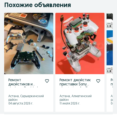
Похожие объявления
Ремонт
Ремонт джойстик
Рем
джойстиков и
приставки Sony
пс5
dualsens Dualshok
playstation 4 и 5
dua
Xbox
чистка
dua
Астана, Сарыаркинский
Астана, Алматинский
Аст
район
район
рай
04 августа 2026 г.
11 июля 2026 г.
04 а