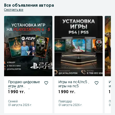
Все объявления автора
Смотреть все
Продаю цифровые
Игры на пс4/пс5 ,
Игр
игры для
игры на пс5
игр
PlayStation 4 и
1 990 тг.
1 990 тг.
1 9
PlayStation 5.
Семей
Павлодар
Пет
01 августа 2026 г.
01 августа 2026 г.
01 а