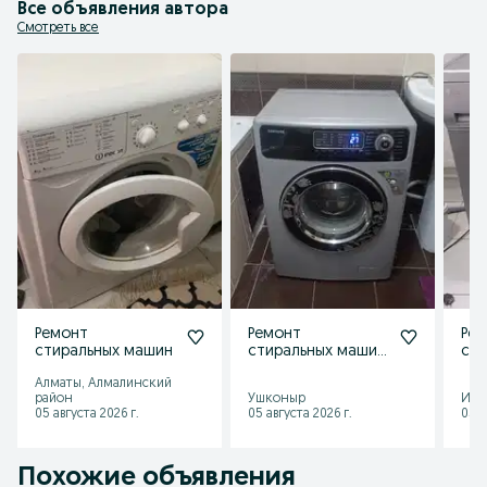
Все объявления автора
Смотреть все
Ремонт
Ремонт
Ре
стиральных машин
стиральных машин
сти
посудомоечных
Алматы, Алмалинский
машин
район
Ушконыр
Ирг
05 августа 2026 г.
05 августа 2026 г.
05 а
Похожие объявления