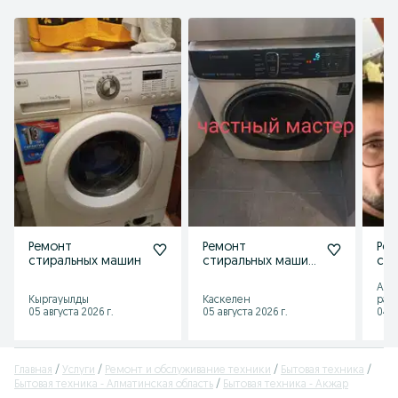
Ремонт
Ремонт
Ре
стиральных машин
стиральных машин
сти
посудомоечных
Алм
машин
Кыргауылды
Каскелен
рай
05 августа 2026 г.
05 августа 2026 г.
04 а
Главная
Услуги
Ремонт и обслуживание техники
Бытовая техника
Бытовая техника - Алматинская область
Бытовая техника - Акжар