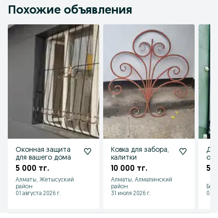
Похожие объявления
Оконная защита
Ковка для забора,
До
для вашего дома
калитки
око
5 000 тг.
10 000 тг.
5 0
Алматы, Жетысуский
Алматы, Алмалинский
район
район
Бор
01 августа 2026 г.
31 июля 2026 г.
05 а