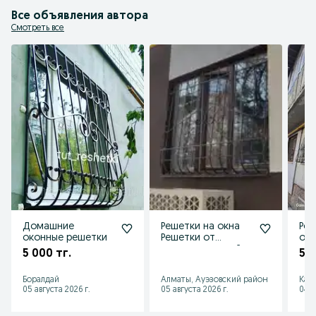
Все объявления автора
Смотреть все
Домашние
Решетки на окна
Реш
оконные решетки
Решетки от
око
выпадения детей
сва
5 000 тг.
5 0
из окон Алматы
Боралдай
Алматы, Ауэзовский район
Кас
05 августа 2026 г.
05 августа 2026 г.
04 а