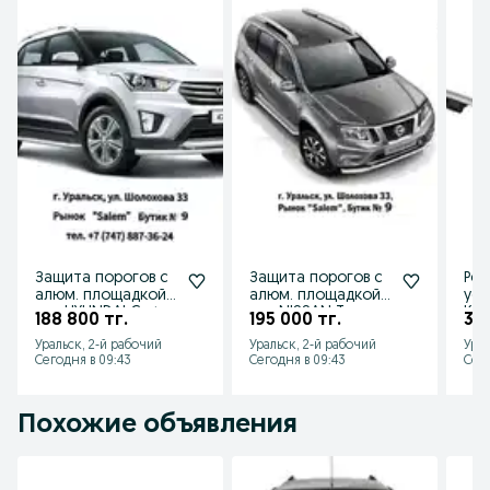
Защита порогов с
Защита порогов с
Рей
алюм. площадкой
алюм. площадкой
уси
для HYUNDAI Creta
для NISSAN Terrano
Kal
188 800 тг.
195 000 тг.
36 
от 2016 до 2020 г.в
от 2014 г.в.
201
Уральск, 2-й рабочий
Уральск, 2-й рабочий
Урал
Хэт
Сегодня в 09:43
Сегодня в 09:43
Сего
Похожие объявления