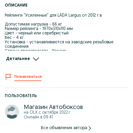
ОПИСАНИЕ
Рейлинги "Усиленные" для LADA Largus от 2012 г.в.
Допустимая нагрузка - 66 кг.
Размер рейлинга - 1970х310х110 мм.
Цвет - черный или серебристый
Вес - 4 кг.
Установка - устанавливаются на заводские резьбовые
соединения.
Страна производства - Россия.
Детальнее
Режим работы: ПН-ВС: 09:00 до 18:00
Самовывоз: г. Уральск, ул. Шолохова 33, Рынок "Salem" Бутик
№9
Пожаловаться
Доставка: Бесплатная доставка по Уральску от 35 000 тн.
В регионы отправляем через ТК: СДЭК, ПЭК, КИТ или другими
удобными для Вас транспортными компаниями после 100%
ПОЛЬЗОВАТЕЛЬ
оплаты заказа
Магазин Автобоксов
Оплата: KASPI рассрочка, Kaspi кредит, наличными, онлайн
на OLX с
октября 2022 г.
оплата картой, по безналу для юр. лиц (без НДС), перевод на
Онлайн в 09:41
карту KASPI, HALYK
ШОУ-РУМ: более 15 моделей боксов в выставочном зале.
Все объявления автора
Бесплатная примерка автобоксов на автомобиль