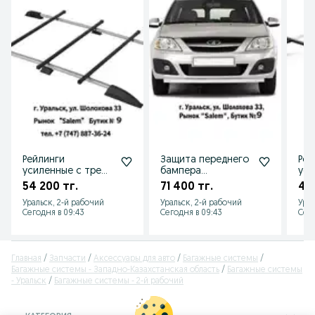
Рейлинги
Защита переднего
Рей
усиленные с тремя
бампера
уси
поперечинами на
одинарная для
поп
54 200 тг.
71 400 тг.
48
LADA Largus от 2012
LADA Largus от 2012
LAD
Уральск, 2-й рабочий
Уральск, 2-й рабочий
Урал
до 2020 г.в
UR
Сегодня в 09:43
Сегодня в 09:43
Сего
Главная
Запчасти
Аксессуары для авто
Багажные системы
Багажные системы - Западно-Казахстанская область
Багажные системы
- Уральск
Багажные системы - 2-й рабочий