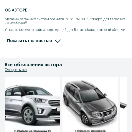
#автобоксы #автобокс #петешествие #путешествия
#петешествиянаавто #авто #автомобиль #отпуспк #отдых
ОБ АВТОРЕ
#багаж #багажникнакрышу #охота #рыбалка #природа
#оффроад #внедорожники #автопутешествия #дорога
#отдыхнаприроде
Магазин багажных систем брендов  "Lux", "NOBU", "Yuago" для легковых 
автомобилей!

У нас вы сможете найти подходящий для Вас автобокс, который облегчит 
вашу путешествие, транспортировку личных вещей и спортивного 
инвентаря! 

Показать полностью
Мы сотрудничаем с банком "Kaspi" и у нас вы можете пиобрести в 
рассрочку или кредит!

Приходите к нам за покупкой!
Все объявления автора
Смотреть все