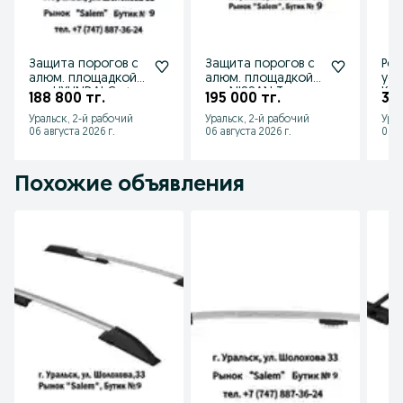
Защита порогов с
Защита порогов с
Рей
алюм. площадкой
алюм. площадкой
уси
для HYUNDAI Creta
для NISSAN Terrano
Kal
188 800 тг.
195 000 тг.
36 
от 2016 до 2020 г.в
от 2014 г.в.
201
Уральск, 2-й рабочий
Уральск, 2-й рабочий
Урал
Хэт
06 августа 2026 г.
06 августа 2026 г.
06 а
Похожие объявления