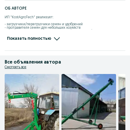
ОБ АВТОРЕ
ИП "KostAgroTech" реализует:

- загрузчики/перегрузчики семян и удобрений

- протравителя семян для небольших хозяйств

- емкости пластиковые/ стекловолокно/подземные/наземные

- емкости МЯГКИЕ под воду/химию/КАС/нефтепродукты

- емкости промышленные/сельскохозяйственные

Показать полностью
- погреба пластиковые герметичные

- МРУ от 4500 л

- емкости в обрешетке

- системы гидроперемешивания

РАБОТАЕМ ПО ВСЕМУ КАЗАХСТАНУ!

Все объявления автора
- РИЗОЛИН (кровельное фольгированное покрытие)
Смотреть все