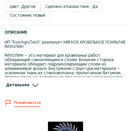
Цвет: Другое
Сделано в Казахстане : Да
Состояние: Новый
ОПИСАНИЕ
ИП "KostAgroTech" реализует МЯГКОЕ КРОВЕЛЬНОЕ ПОКРЫТИЕ
РИЗОЛИН
РИЗОЛИН – это материал для кровельных работ,
обладающий самоклеящимся слоем. Внешняя сторона
материала обладает гидроизолирующим слоем из
алюминиевой фольги. Внутренняя структура материала –
усиленная ткань из стекловолокна, пропитанная битумом,
препятствующая деформации при оказании механического
воздействия. Материал поставляется в форме рулонов.
Детальнее
ОПТОВАЯ Цена от 20 рулонов
ПРЕИМУЩЕСТВА:
Пожаловаться
1.«Ризолин» легко клеится на ЛЮБУЮ поверхность;
2.Монтаж материала элементарен – достаточно всего двух
рабочих и одного часа времени, чтобы отремонтировать
поверхность площадь в 100 м2;
3.«Ризолин» отлично прикрепляется даже к неровной
поверхности;
4.Алюминиевая фольга отражает все УФ-волны, попадающие