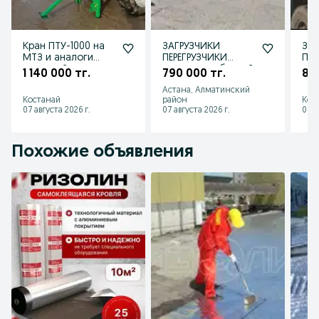
Кран ПТУ-1000 на
ЗАГРУЗЧИКИ
ЗА
МТЗ и аналоги
ПЕРЕГРУЗЧИКИ
ПЕР
навесной
семян и удобрений
сем
1 140 000 тг.
790 000 тг.
89
Зернопогрузчики
Зер
Астана, Алматинский
на ВАГОН
Про
Костанай
район
Кос
07 августа 2026 г.
07 августа 2026 г.
07 а
Похожие объявления