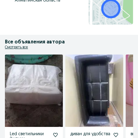
Алматинская область
Все объявления автора
Смотреть все
Led светильники
диван для удобства
выс