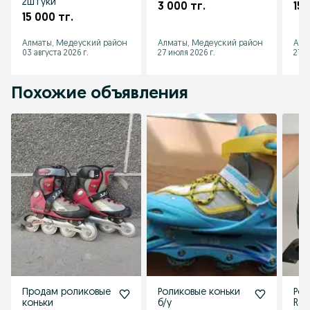
2штуки
3 000 тг.
15 
15 000 тг.
Алматы, Медеуский район
Алматы, Медеуский район
Алм
03 августа 2026 г.
27 июля 2026 г.
27 и
Похожие объявления
Продам роликовые
Роликовые коньки
Рол
коньки
б/у
Rea