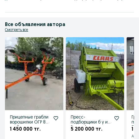
Все объявления автора
Смотреть все
Прицепные грабли
Пресс-
Гра
ворошилки ОГР 8
подборщики б у из
при
ми 9 ти колесные
Европы!
Бел
1 450 000 тг.
5 200 000 тг.
1 4
Россия
кол
Аст