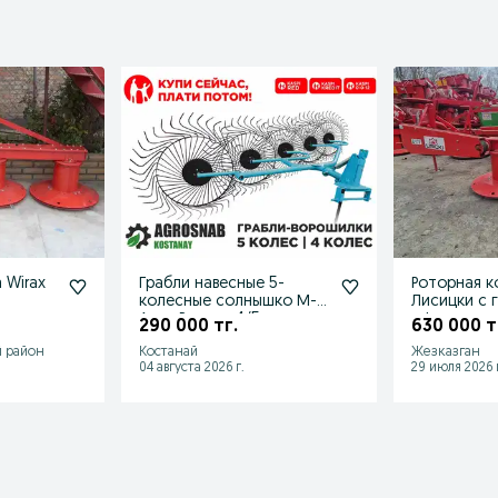
 Wirax
Грабли навесные 5-
Роторная ко
колесные солнышко М-
Лисицки с 
Агро Россия 4/5 колес
офиц. дист
290 000 тг.
630 000 т
й район
Костанай
Жезказган
04 августа 2026 г.
29 июля 2026 г