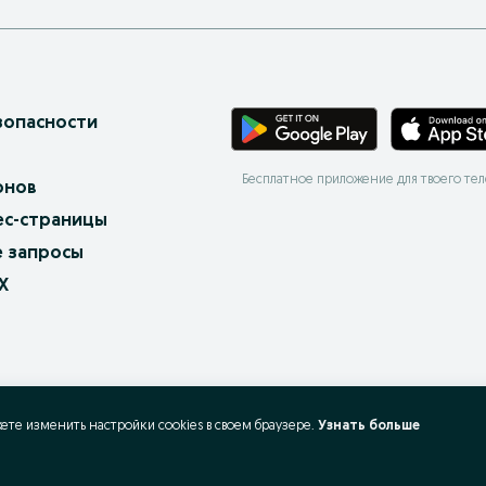
зопасности
Бесплатное приложение для твоего те
онов
ес-страницы
 запросы
X
жете изменить настройки cookies в своeм браузере.
Узнать больше