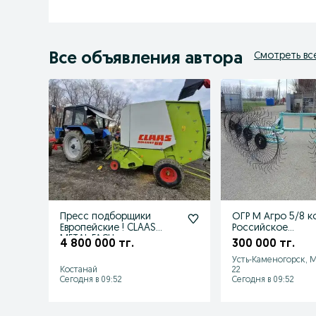
Все объявления автора
Смотреть вс
Пресс подборщики
ОГР М Агро 5/8 к
Европейские ! CLAAS
Российское
METAL FACH
производство
4 800 000 тг.
300 000 тг.
Усть-Каменогорск, 
Костанай
22
Сегодня в 09:52
Сегодня в 09:52