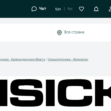
Уведомле
Чат
Рус
Қаз
хника - Карагандинская область
Сельхозтехника - Жезказган