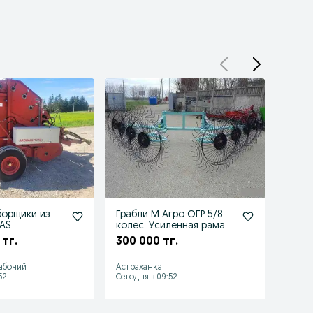
борщики из
Грабли М Агро ОГР 5/8
Граб
AAS
колес. Усиленная рама
Агро 
в Рос
 тг.
300 000 тг.
300 
рабочий
Астраханка
Карага
52
Сегодня в 09:52
Сегодн