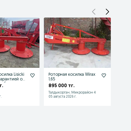
силка Lisicki
Роторная косилка Wirax
Прод
гарантией от
1,65
ГАЗел
рибьютора
г.
895 000 тг.
2 30
Талдыкорган, Микрорайон 4
Жезка
.
05 августа 2026 г.
25 июл