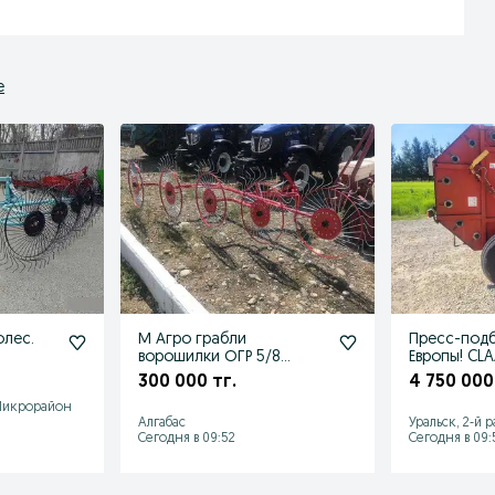
е
олес.
М Агро грабли
Пресс-под
ворошилки ОГР 5/8
Европы! CL
колесные
300 000 тг.
4 750 000
Микрорайон
Алгабас
Уральск, 2-й 
Сегодня в 09:52
Сегодня в 09: