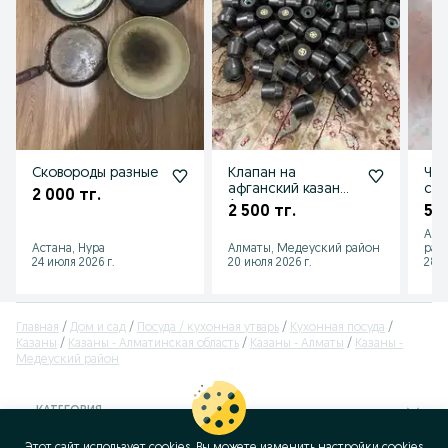
Сковороды разные
Клапан на
Чес
афганский казан
сов
2 000 тг.
Аксессуары на
2 500 тг.
5 0
афган казан
Аст
Астана, Нура
Алматы, Медеуский район
рай
24 июля 2026 г.
20 июля 2026 г.
28 и
Главная
Дом и сад
Посуда / кухонная утварь
Кухонная посуда
Казаны
Казаны - Алматинская область
Казаны - Алматы
Казаны -
Медеуский район
КАТЕГОРИЯ