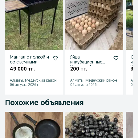
Мангал с полкой и
Яйца
СК
со съемными
инкубационные
чуг
ножками
Кучинский
Укр
49 000 тг.
200 тг.
30 
юбилейный
Алматы, Медеуский район
Алматы, Медеуский район
Алм
06 августа 2026 г.
06 августа 2026 г.
05 а
Похожие объявления