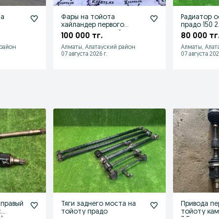
ta
Фары на тойота
Радиатор о
хайландер первого
прадо 150 2
поколения рестайлинг
100 000 тг.
80 000 тг
 район
Алматы, Алатауский район
Алматы, Алат
07 августа 2026 г.
07 августа 202
 правый
Тяги заднего моста на
Привода пе
с
тойоту прадо
тойоту кам