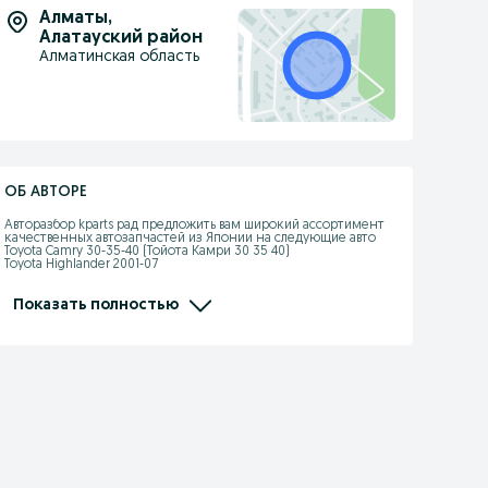
Алматы
,
Алатауский район
Алматинская область
ОБ АВТОРЕ
Авторазбор kparts рад предложить вам широкий ассортимент 
качественных автозапчастей из Японии на следующие авто

Toyota Camry 30-35-40 (Тойота Камри 30 35 40)

Toyota Highlander 2001-07

Lexus RX330 350 

Lexus GS190

Mercedes Benz W124 W140 W210
Показать полностью