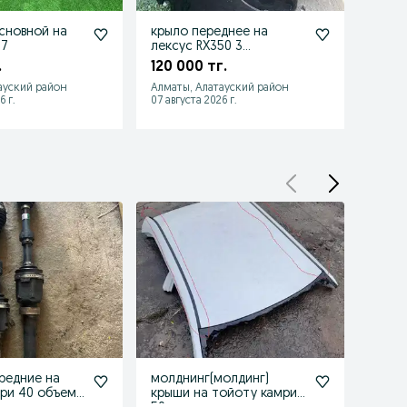
сновной на
крыло переднее на
Капот
.7
лексус RX350 3
кузов
поколения
.
120 000 тг.
240 
ауский район
Алматы, Алатауский район
Алматы
6 г.
07 августа 2026 г.
07 авгу
редние на
молднинг(молдинг)
Амор
ри 40 объем
крыши на тойоту камри
на то