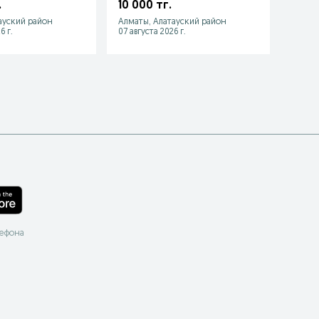
50
.
10 000 тг.
32 0
ауский район
Алматы, Алатауский район
Алматы
6 г.
07 августа 2026 г.
06 авгу
лефона