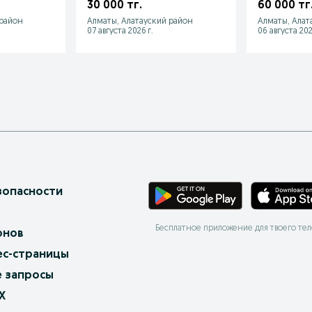
)
3.5
30 000 тг.
60 000 тг
 район
Алматы, Алатауский район
Алматы, Алат
07 августа 2026 г.
06 августа 202
зопасности
Бесплатное приложение для твоего те
онов
ес-страницы
 запросы
X