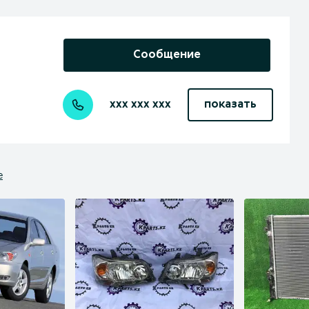
Сообщение
xxx xxx xxx
показать
е