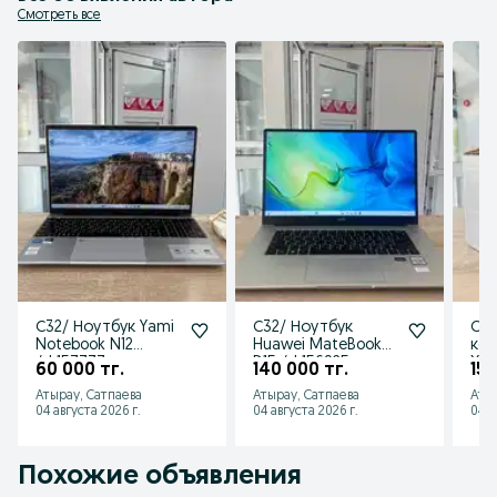
Смотреть все
С32/ Ноутбук Yami
С32/ Ноутбук
С32
Notebook N12
Huawei MateBook
кол
/sk157777
D15 /sk156925
XB1
60 000 тг.
140 000 тг.
15 
Атырау, Сатпаева
Атырау, Сатпаева
Атыр
04 августа 2026 г.
04 августа 2026 г.
04 а
Похожие объявления