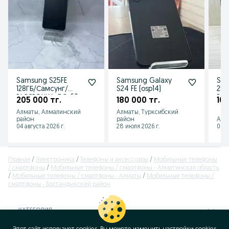
Samsung S25FE
Samsung Galaxy
Sam
128ГБ/Самсунг/
S24 FE (osp14)
256
РАССРОЧКА ДО 60
РА
205 000 тг.
180 000 тг.
105
МЕСЯЦЕВ!/"Лидер
МЕС
Алматы, Алмалинский
Алматы, Турксибский
Ломбард"
Ло
район
район
Алм
04 августа 2026 г.
28 июля 2026 г.
05 а
Главная
Электроника
Телефоны и аксессуары
Мобильные телефоны
/ смартфоны
Мобильные телефоны / смартфоны - Алматинская область
Мобильные телефоны / смартфоны - Алматы
Мобильные телефоны /
смартфоны - Бостандыкский район
КАТЕГОРИЯ