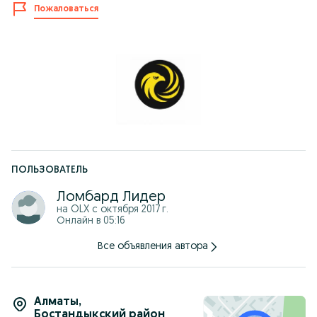
- Код товара :т129024768
Пожаловаться
** Kaspi ЖҰМА!!!
** Kaspi Рассрочка/Kaspi Кредит/Kaspi RED!!!
** Eurasian bank
** Freedom bank
** ForteBank
** Centercredit
** Home Credit Bank
** Halyk Bank
** Выдаем юридическую ГАРАНТИЮ!
** Работаем круглосуточно, без выходных!
** Ждем вас по адресу: Тимирязева 81 (Атакент)
ПОЛЬЗОВАТЕЛЬ
Ломбард Лидер
на OLX с
октября 2017 г.
Онлайн в 05:16
Все объявления автора
Алматы
,
Бостандыкский район