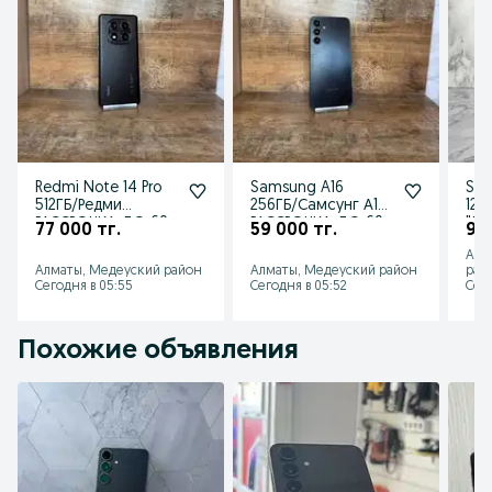
Redmi Note 14 Pro
Samsung A16
Sam
512ГБ/Редми
256ГБ/Самсунг А16
128
РАССРОЧКА ДО 60
РАССРОЧКА ДО 60
"Ли
77 000 тг.
59 000 тг.
92 
МЕСЯЦЕВ Ломбард
МЕСЯЦЕВ Ломбард
РА
Алм
Лидер
Лидер
60М
Алматы, Медеуский район
Алматы, Медеуский район
рай
Сегодня в 05:55
Сегодня в 05:52
Сего
Похожие объявления