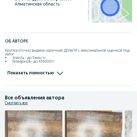
Алматинская область
ОБ АВТОРЕ
Круглосуточно выдаем наличные ДЕНЬГИ с максимальной оценкой под 
залог:

•	Золота - до 5млн тг.

•	Телефонов - до 430000тг.

•	Ноутбуков и ПК - до 450000тг.

•	Телевизоров – до 200000тг.

•	Фотоаппаратов - до 270000тг.

Показать полностью
•	Игровых приставок - до 100000тг.

ГАРАНТИРУЕМ:

•	Самую высокую оценку

•	Низкий %

•	Быстрое и вежливое обслуживание 

Все объявления автора
•	Займ без скрытых комиссии 

•	Перерасчет, % по факту (1 день)

Смотреть все
•       Частичное погашение 

Звоните, приходите, работаем 24/7

«ДОРОГО ЦЕНИМ, БЕРЕЖНО ХРАНИМ»