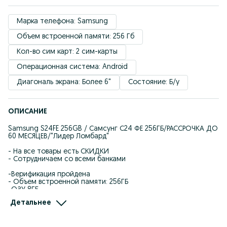
Марка телефона: Samsung
Объем встроенной памяти: 256 Гб
Кол-во сим карт: 2 сим-карты
Операционная система: Android
Диагональ экрана: Более 6"
Состояние: Б/у
ОПИСАНИЕ
Samsung S24FE 256GB / Самсунг С24 ФЕ 256ГБ/РАССРОЧКА ДО
60 МЕСЯЦЕВ/"Лидер Ломбард"
- На все товары есть СКИДКИ
- Сотрудничаем со всеми банками
-Верификация пройдена
- Объем встроенной памяти: 256ГБ
-ОЗУ 8ГБ
- Коробка: Нет
Детальнее
- Состояние 10/10,
- ₸ 180 000